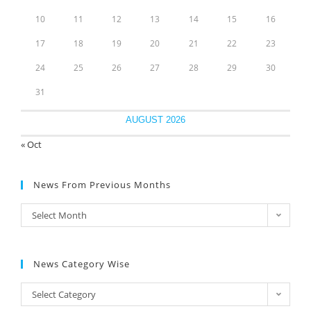
10
11
12
13
14
15
16
17
18
19
20
21
22
23
24
25
26
27
28
29
30
31
AUGUST 2026
« Oct
News From Previous Months
Select Month
News Category Wise
Select Category