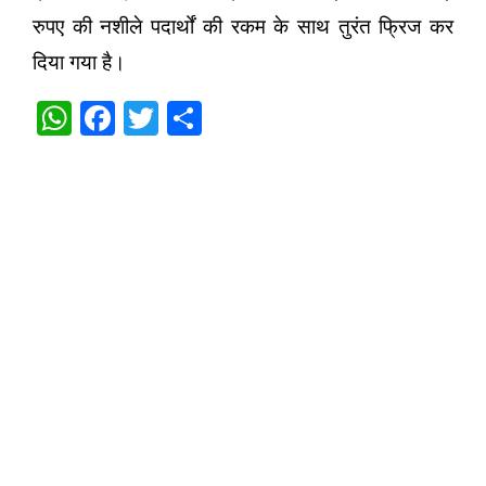
रुपए की नशीले पदार्थों की रकम के साथ तुरंत फ्रिज कर
दिया गया है।
W
F
T
S
h
a
w
h
at
c
itt
ar
s
e
er
e
A
b
p
o
p
o
k