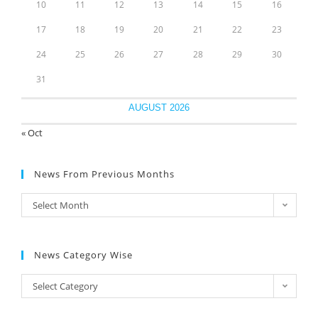
10
11
12
13
14
15
16
17
18
19
20
21
22
23
24
25
26
27
28
29
30
31
AUGUST 2026
« Oct
News From Previous Months
Select Month
News Category Wise
Select Category