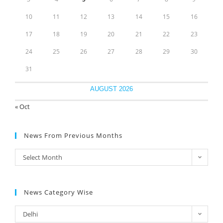
10
11
12
13
14
15
16
17
18
19
20
21
22
23
24
25
26
27
28
29
30
31
AUGUST 2026
« Oct
News From Previous Months
Select Month
News Category Wise
Delhi