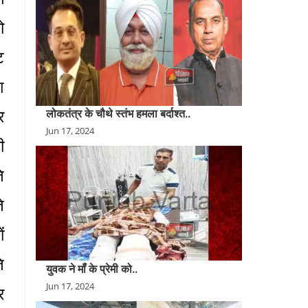
ो
ट
श
र
लोकतंत्र के चौथे स्तंभ हमला बर्दाश्त..
Jun 17, 2024
ी
ि
े
ं
ि
युवक ने मॉंं के प्रेमी को..
Jun 17, 2024
र