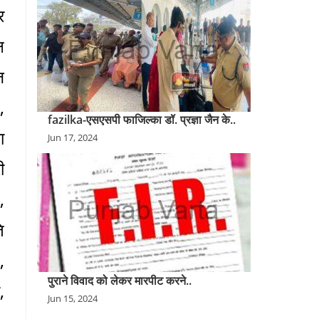
र
ष
ज
,
fazilka-एसएसपी फाजिल्का डॉ. प्रज्ञा जैन के..
ा
Jun 17, 2024
ी
,
ि
,
पुराने विवाद को लेकर मारपीट करने..
,
Jun 15, 2024